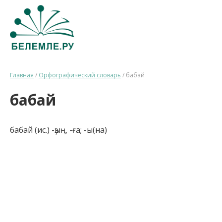
Главная
/
Орфографический словарь
/
бабай
бабай
бабай (ис.) -ҙың, -ға; -ы(на)