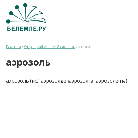
Главная
/
Орфографический словарь
/
аэрозоль
аэрозоль
аэрозоль (ис.) аэрозолдең, аэрозолгә, аэрозоле(нә)