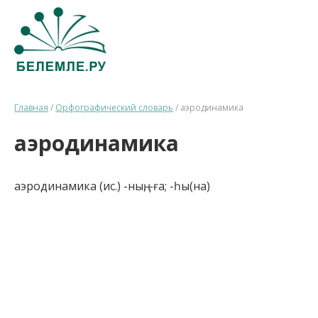
Главная
/
Орфографический словарь
/
аэродинамика
аэродинамика
аэродинамика (ис.) -ның, -ға; -һы(на)