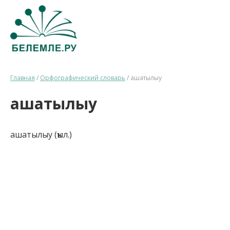
Главная
/
Орфографический словарь
/
ашатылыу
ашатылыу
ашатылыу (ҡыл.)