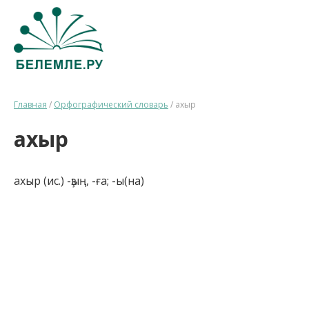
Главная
/
Орфографический словарь
/
ахыр
ахыр
ахыр (ис.) -ҙың, -ға; -ы(на)