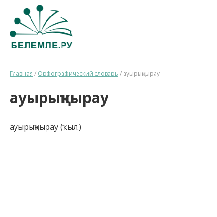
Главная
/
Орфографический словарь
/
ауырыңҡырау
ауырыңҡырау
ауырыңҡырау (ҡыл.)