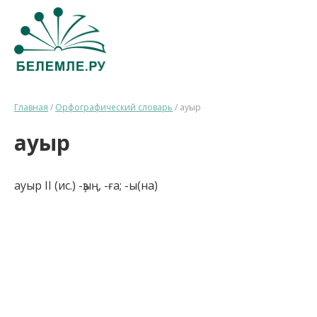
Главная
/
Орфографический словарь
/
ауыр
ауыр
ауыр II (ис.) -ҙың, -ға; -ы(на)