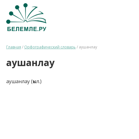
Главная
/
Орфографический словарь
/
аушанлау
аушанлау
аушанлау (ҡыл.)