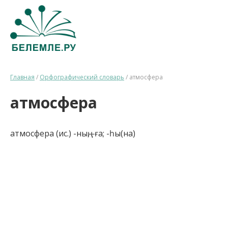
Главная
/
Орфографический словарь
/
атмосфера
атмосфера
атмосфера (ис.) -ның, -ға; -һы(на)