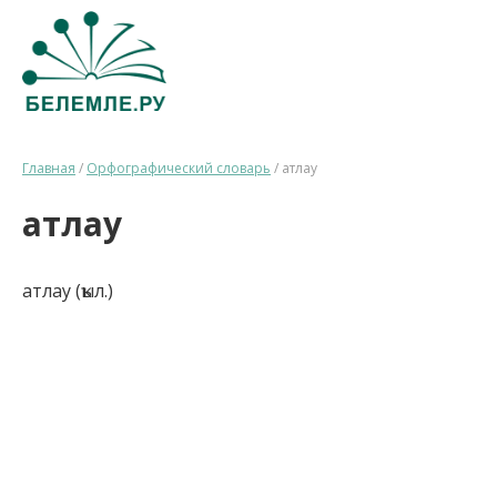
Главная
/
Орфографический словарь
/
атлау
атлау
атлау (ҡыл.)