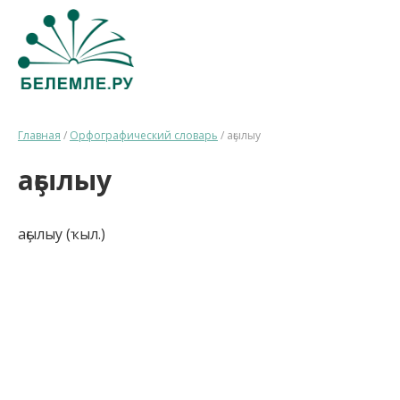
Главная
/
Орфографический словарь
/
аҫылыу
аҫылыу
аҫылыу (ҡыл.)