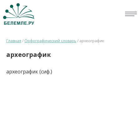
СЛОВАРИ
Главная
/
Орфографический словарь
/
археографик
ОПРОС
археографик
БИБЛИОТЕКА
археографик (сиф.)
СПРАВКА
ПЕРСОНАЛИИ
НОВОСТИ
ВИКТОРИНА
ПРАВИЛА