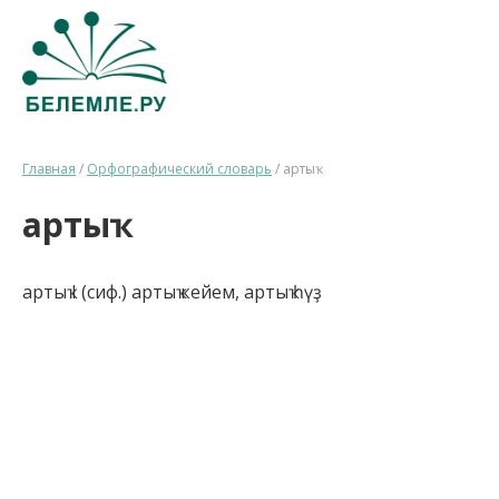
Главная
/
Орфографический словарь
/
артыҡ
артыҡ
артыҡ I (сиф.) артыҡ кейем, артыҡ һүҙ