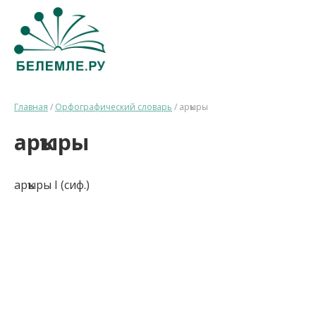
Главная
/
Орфографический словарь
/
арҡыры
арҡыры
арҡыры I (сиф.)