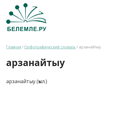
Главная
/
Орфографический словарь
/
арзанайтыу
арзанайтыу
арзанайтыу (ҡыл.)