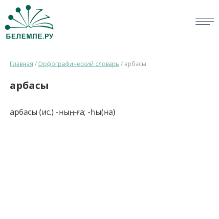
СЛОВАРИ
Главная
/
Орфографический словарь
/
арбасы
ОПРОС
арбасы
БИБЛИОТЕКА
арбасы (ис.) -ның, -ға; -һы(на)
СПРАВКА
ПЕРСОНАЛИИ
НОВОСТИ
ВИКТОРИНА
ПРАВИЛА