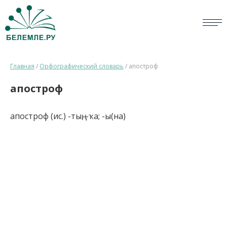
СЛОВАРИ
Главная
/
Орфографический словарь
/
апостроф
ОПРОС
апостроф
БИБЛИОТЕКА
апостроф (ис.) -тың, -ҡа; -ы(на)
СПРАВКА
ПЕРСОНАЛИИ
НОВОСТИ
ВИКТОРИНА
ПРАВИЛА