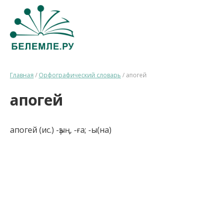
Главная
/
Орфографический словарь
/
апогей
апогей
апогей (ис.) -ҙың, -ға; -ы(на)