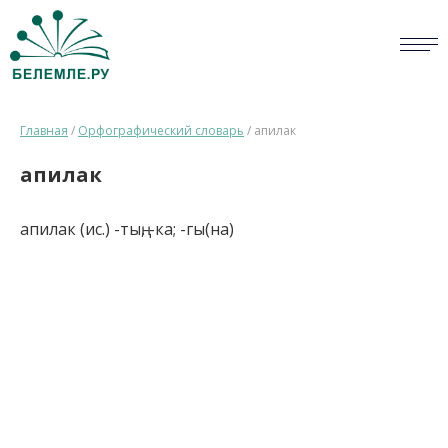
СЛОВАРИ
Главная
/
Орфографический словарь
/
апилак
ОПРОС
апилак
БИБЛИОТЕКА
апилак (ис.) -тың, -ка; -гы(на)
СПРАВКА
ПЕРСОНАЛИИ
НОВОСТИ
ВИКТОРИНА
ПРАВИЛА