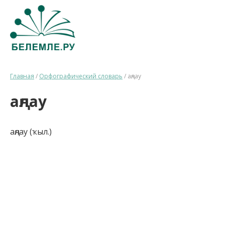
Главная
/
Орфографический словарь
/
аңлау
аңлау
аңлау (ҡыл.)