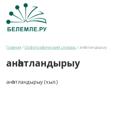
Главная
/
Орфографический словарь
/
анһатландырыу
анһатландырыу
анһатландырыу (ҡыл.)