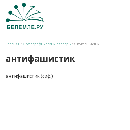
Главная
/
Орфографический словарь
/
антифашистик
антифашистик
антифашистик (сиф.)