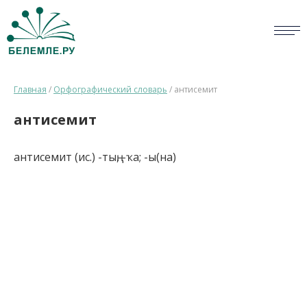
СЛОВАРИ
Главная
/
Орфографический словарь
/
антисемит
ОПРОС
антисемит
БИБЛИОТЕКА
антисемит (ис.) -тың, -ҡа; -ы(на)
СПРАВКА
ПЕРСОНАЛИИ
НОВОСТИ
ВИКТОРИНА
ПРАВИЛА