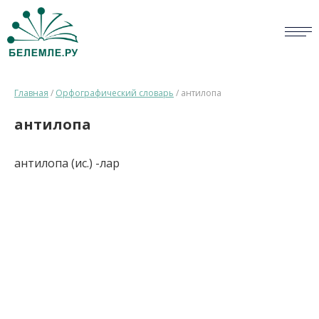
СЛОВАРИ
Главная
/
Орфографический словарь
/
антилопа
ОПРОС
антилопа
БИБЛИОТЕКА
антилопа (ис.) -лар
СПРАВКА
ПЕРСОНАЛИИ
НОВОСТИ
ВИКТОРИНА
ПРАВИЛА