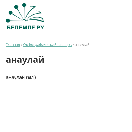
Главная
/
Орфографический словарь
/
анаулай
анаулай
анаулай (ҡыл.)