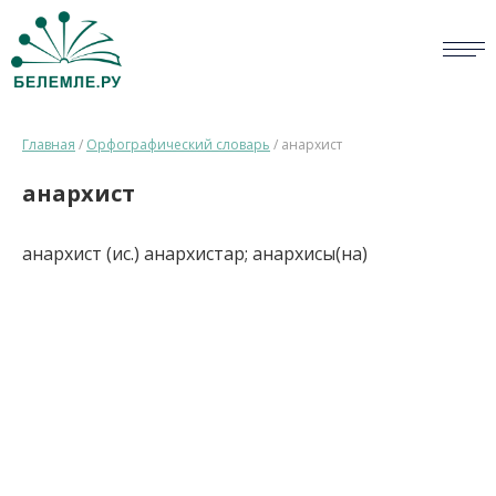
СЛОВАРИ
Главная
/
Орфографический словарь
/
анархист
ОПРОС
анархист
БИБЛИОТЕКА
анархист (ис.) анархистар; анархисы(на)
СПРАВКА
ПЕРСОНАЛИИ
НОВОСТИ
ВИКТОРИНА
ПРАВИЛА