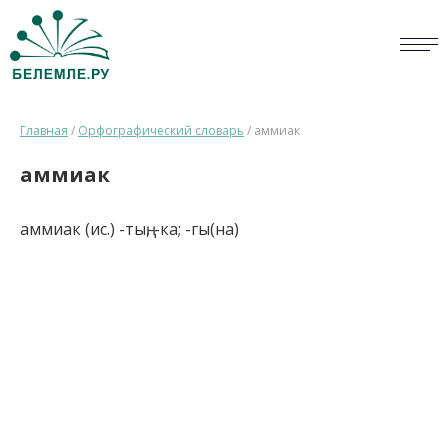
СЛОВАРИ
Главная
/
Орфографический словарь
/
аммиак
ОПРОС
аммиак
БИБЛИОТЕКА
аммиак (ис.) -тың, -ка; -гы(на)
СПРАВКА
ПЕРСОНАЛИИ
НОВОСТИ
ВИКТОРИНА
ПРАВИЛА