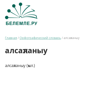
Главная
/
Орфографический словарь
/
алсаҡланыу
алсаҡланыу
алсаҡланыу (ҡыл.)