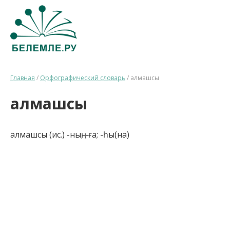
Главная
/
Орфографический словарь
/
алмашсы
алмашсы
алмашсы (ис.) -ның, -ға; -һы(на)