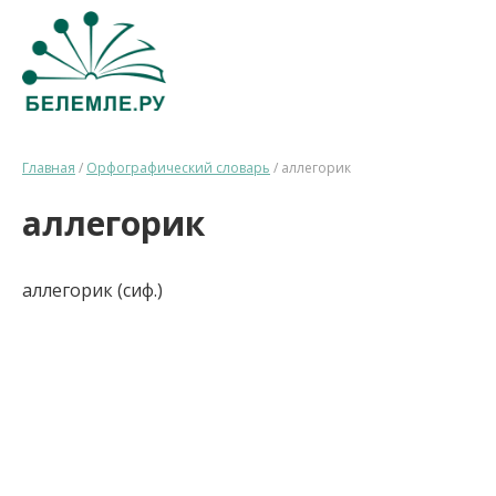
Главная
/
Орфографический словарь
/
аллегорик
аллегорик
аллегорик (сиф.)