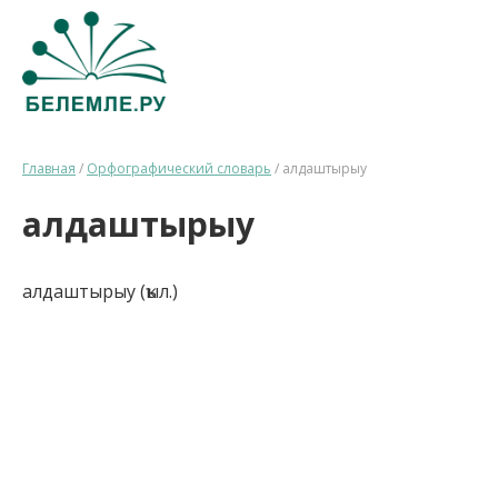
Главная
/
Орфографический словарь
/
алдаштырыу
алдаштырыу
алдаштырыу (ҡыл.)