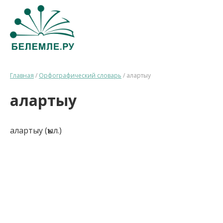
Главная
/
Орфографический словарь
/
алартыу
алартыу
алартыу (ҡыл.)