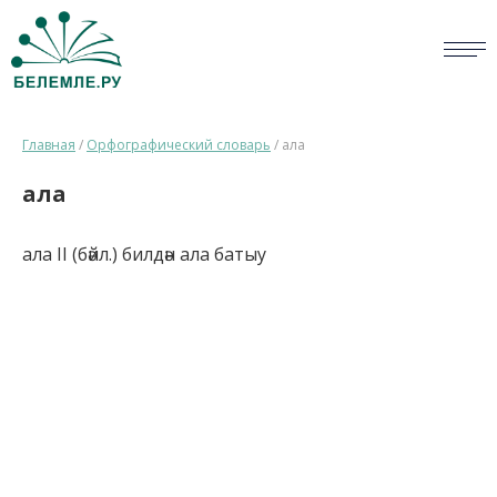
СЛОВАРИ
Главная
/
Орфографический словарь
/
ала
ОПРОС
ала
БИБЛИОТЕКА
ала II (бәйл.) билдән ала батыу
СПРАВКА
ПЕРСОНАЛИИ
НОВОСТИ
ВИКТОРИНА
ПРАВИЛА