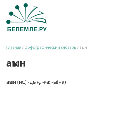
Главная
/
Орфографический словарь
/
аҡын
аҡын
аҡын (ис.) -дың, -ға; -ы(на)