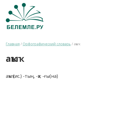
Главная
/
Орфографический словарь
/
аҡыҡ
аҡыҡ
аҡыҡ (ис.) -тың, -ҡа; -ғы(на)