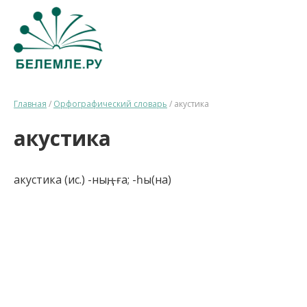
Главная
/
Орфографический словарь
/
акустика
акустика
акустика (ис.) -ның, -ға; -һы(на)