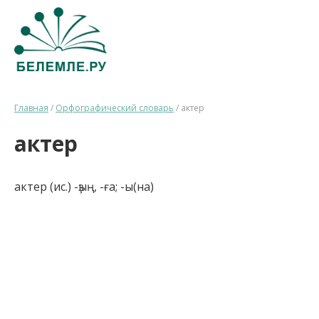
Главная
/
Орфографический словарь
/
актер
актер
актер (ис.) -ҙың, -ға; -ы(на)