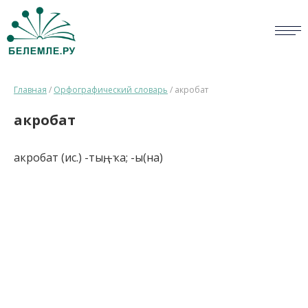
СЛОВАРИ
Главная
/
Орфографический словарь
/
акробат
ОПРОС
акробат
БИБЛИОТЕКА
акробат (ис.) -тың, -ҡа; -ы(на)
СПРАВКА
ПЕРСОНАЛИИ
НОВОСТИ
ВИКТОРИНА
ПРАВИЛА