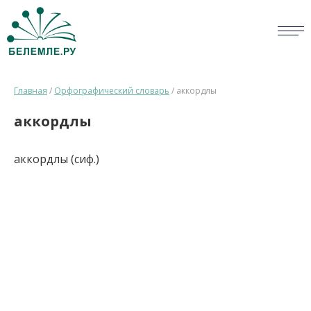
СЛОВАРИ
Главная
/
Орфографический словарь
/
аккордлы
ОПРОС
аккордлы
БИБЛИОТЕКА
аккордлы (сиф.)
СПРАВКА
ПЕРСОНАЛИИ
НОВОСТИ
ВИКТОРИНА
ПРАВИЛА