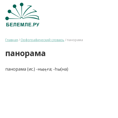
Главная
/
Орфографический словарь
/
панорама
панорама
панорама (ис.) -ның, -ға; -һы(на)