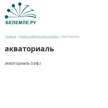
Главная
/
Орфографический словарь
/
акваториаль
акваториаль
акваториаль (сиф.)