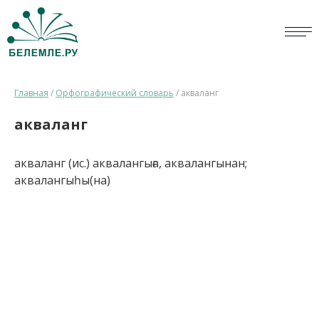
СЛОВАРИ
Главная
/
Орфографический словарь
/
акваланг
ОПРОС
акваланг
БИБЛИОТЕКА
акваланг (ис.) аквалангыға, аквалангынан;
СПРАВКА
аквалангыһы(на)
ПЕРСОНАЛИИ
НОВОСТИ
ВИКТОРИНА
ПРАВИЛА