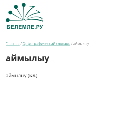
Главная
/
Орфографический словарь
/
аймылыу
аймылыу
аймылыу (ҡыл.)