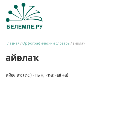
Главная
/
Орфографический словарь
/
айғолаҡ
айғолаҡ
айғолаҡ (ис.) -тың, -ҡа; -ғы(на)