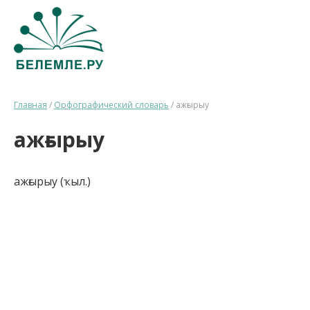
Главная
/
Орфографический словарь
/
ажғырыу
ажғырыу
ажғырыу (ҡыл.)