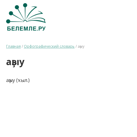
Главная
/
Орфографический словарь
/
аҙыу
аҙыу
аҙыу (ҡыл.)