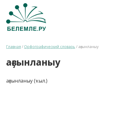
Главная
/
Орфографический словарь
/
аҙғынланыу
аҙғынланыу
аҙғынланыу (ҡыл.)