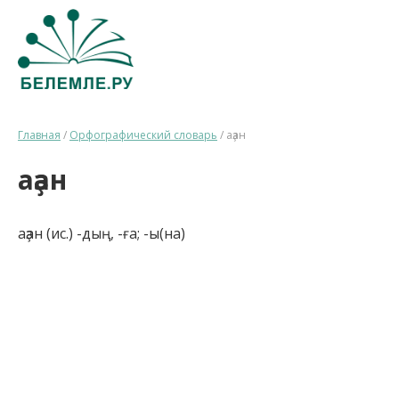
Главная
/
Орфографический словарь
/
аҙан
аҙан
аҙан (ис.) -дың, -ға; -ы(на)