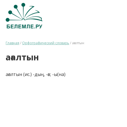
Главная
/
Орфографический словарь
/
ағалтын
ағалтын
ағалтын (ис.) -дың, -ға; -ы(на)