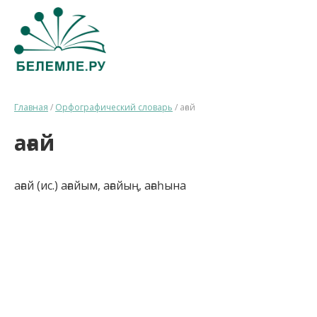
Главная
/
Орфографический словарь
/
ағай
ағай
ағай (ис.) ағайым, ағайың, ағаһына